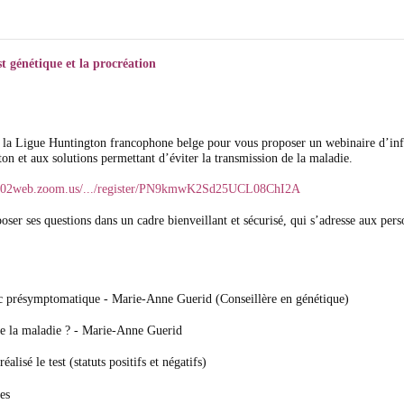
t génétique et la procréation
à la Ligue Huntington francophone belge pour vous proposer un webinaire d’inf
n et aux solutions permettant d’éviter la transmission de la maladie.
/us02web.zoom.us/.../register/PN9kmwK2Sd25UCL08ChI2A
oser ses questions dans un cadre bienveillant et sécurisé, qui s’adresse aux per
c présymptomatique - Marie-Anne Guerid (Conseillère en génétique)
re la maladie ? - Marie-Anne Guerid
isé le test (statuts positifs et négatifs)
es