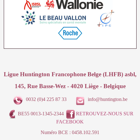
Ligue Huntington Francophone Belge (LHFB) asbl,
145, Rue Basse-Wez - 4020 Liège - Belgique
0032 (0)4 225 87 33
info@huntington.be
BE55 0013-1345-2344
RETROUVEZ-NOUS SUR
FACEBOOK
Numéro BCE : 0458.102.591