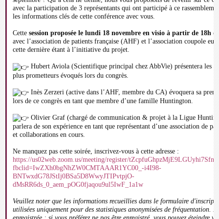
avec la participation de 3 représentants qui ont participé à ce rassembleme
les informations clés de cette conférence avec vous.
Cette
session proposée le lundi 18 novembre en visio à partir de 18h
es
avec l’association de patients française (AHF) et l’association coupole e
cette dernière étant à l’initiative du projet.
Hubert Aviola (Scientifique principal chez AbbVie) présentera les ess
plus prometteurs évoqués lors du congrès.
Inès Zerzeri (active dans l’AHF, membre du CA) évoquera sa premi
lors de ce congrès en tant que membre d’une famille Huntington.
Olivier Graf (chargé de communication & projet à la Ligue Huntin
parlera de son expérience en tant que représentant d’une association de pati
et collaborations en cours.
Ne manquez pas cette soirée, inscrivez-vous à cette adresse :
https://us02web.zoom.us/meeting/register/tZcpfuGhpzMjE9LGUyhi7S
fbclid=IwZXh0bgNhZW0CMTAAAR1YC00_-i4I98-
BNTwxdG78JStIj0BSa5D8WwyJTIPvtpjO-
dMsRR6ds_0_aem_pOG0fjaqou9ul5IwF_1a1w
Veuillez noter que les informations recueillies dans le formulaire d'inscript
utilisées uniquement pour des statistiques anonymisées de fréquentation. L
enregistrée ; si vous préférez ne pas être enregistré, vous pouvez éteindre v