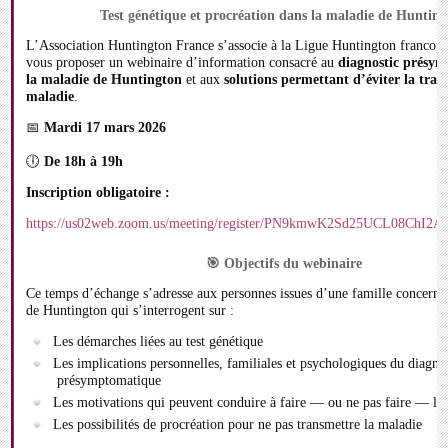
Test génétique et procréation dans la maladie de Huntin
L’Association Huntington France s’associe à la Ligue Huntington francop
vous proposer un webinaire d’information consacré au
diagnostic présy
la maladie de Huntington
et aux
solutions permettant d’éviter la tran
maladie
.
📅
Mardi 17 mars 2026
🕕
De 18h à 19h
Inscription obligatoire :
https://us02web.zoom.us/meeting/register/PN9kmwK2Sd25UCL08ChI2A
🎯 Objectifs du webinaire
Ce temps d’échange s’adresse aux personnes issues d’une famille concerné
de Huntington qui s’interrogent sur :
Les démarches liées au test génétique
Les implications personnelles, familiales et psychologiques du diag
présymptomatique
Les motivations qui peuvent conduire à faire — ou ne pas faire — le 
Les possibilités de procréation pour ne pas transmettre la maladie