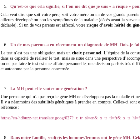
Qu’est-ce que cela signifie, si l’on me dit que je suis « à risque » po
Cela veut dire que soit votre père, soit votre mère ou un de vos grands-parents
ailleurs développé ou non les symptômes de la maladie (décès avant la survenu
déclarée). Si un de vos parents est affecté, votre
risque d’avoir hérité du gè
Un de mes parents a eu récemment un diagnostic de MH. Dois-je faire
Le test n’est pas une obligation mais un
choix personnel
. L’équipe de la consu
dans sa capacité de réaliser le test, mais se situe dans une perspective d’acco
ou ne pas faire le test est une affaire personnelle, une décision parfois très diff
et autonome par la personne concernée.
La MH peut-elle sauter une génération ?
Une personne qui n’a pas reçu le gène MH ne développera pas la maladie et ne l
Il y a néanmoins des subtilités génétiques à prendre en compte. Celles-ci sont e
référence :
https://en-hdbuzz-net.translate.goog/027?_x_tr_sl=en&_x_tr_tl=fr&_x_tr_hl
Dans notre famille, seul(e)s les hommes/femmes ont le gène MH. Cela 