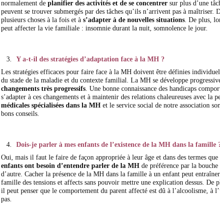
normalement de
planifier des activités et de se concentrer
sur plus d’une tâch
peuvent se trouver submergés par des tâches qu’ils n’arrivent pas à maîtriser. D
plusieurs choses à la fois et à
s’adapter à de nouvelles situations
. De plus, l
peut affecter la vie familiale : insomnie durant la nuit, somnolence le jour.
Y a-t-il des stratégies d’adaptation face à la MH ?
Les stratégies efficaces pour faire face à la MH doivent être définies individue
du stade de la maladie et du contexte familial. La MH se développe progressiv
changements très progressifs
. Une bonne connaissance des handicaps comporte
s’adapter à ces changements et à maintenir des relations chaleureuses avec la
médicales spécialisées dans la MH
et le service social de notre association s
bons conseils.
Dois-je parler à mes enfants de l’existence de la MH dans la famille 
Oui, mais il faut le faire de façon appropriée à leur âge et dans des termes q
enfants ont besoin d’entendre parler de la MH
de préférence par la bouche 
d’autre. Cacher la présence de la MH dans la famille à un enfant peut entraîner 
famille des tensions et affects sans pouvoir mettre une explication dessus. De p
il peut penser que le comportement du parent affecté est dû à l’alcoolisme, à l
pas.