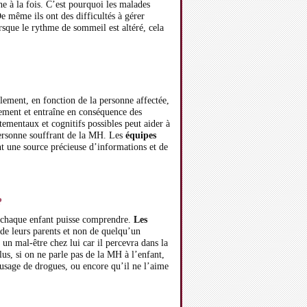
e à la fois. C’est pourquoi les malades
e même ils ont des difficultés à gérer
orsque le rythme de sommeil est altéré, cela
llement, en fonction de la personne affectée,
ement et entraîne en conséquence des
mentaux et cognitifs possibles peut aider à
 personne souffrant de la MH. Les
équipes
ont une source précieuse d’informations et de
?
ue chaque enfant puisse comprendre.
Les
de leurs parents et non de quelqu’un
un mal-être chez lui car il percevra dans la
lus, si on ne parle pas de la MH à l’enfant,
’usage de drogues, ou encore qu’il ne l’aime