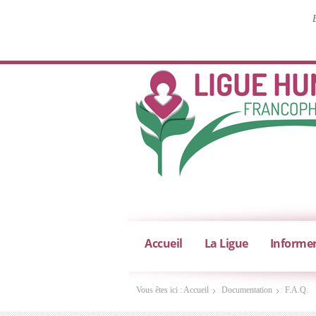
Accueil
La Ligue
Informe
Vous êtes ici :
Accueil
Documentation
F.A.Q.