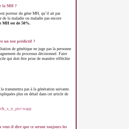
ur la MH ?
 est porteur du gène MH, qu’il ait par
e de la maladie ou maladie pas encore
ne MH est de 50%.
 un test prédictif ?
ltation de génétique ne juge pas la personne
mpagnement du processus décisionnel. Faire
icile qui doit être prise de manière réfléchie
a transmettra pas à la génération suivante.
xpliquées plus en détail dans cet article de
=fr&_x_tr_pto=wapp
veut-il dire que ce seront toujours les