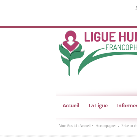
Accueil
La Ligue
Informe
Vous êtes ici :
Accueil
Accompagner
Prise en c