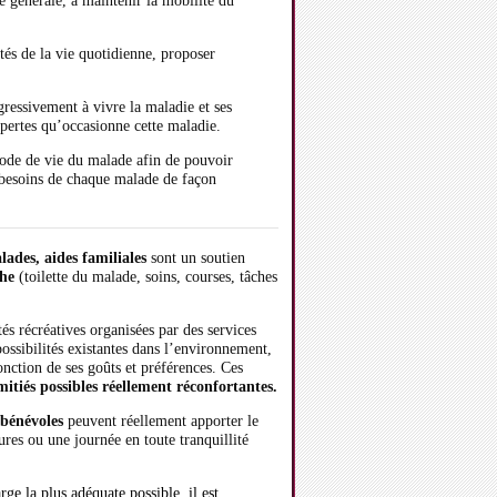
e générale, à maintenir la mobilité du
tés de la vie quotidienne, proposer
ressivement à vivre la maladie et ses
 pertes qu’occasionne cette maladie.
 mode de vie du malade afin de pouvoir
s besoins de chaque malade de façon
lades, aides familiales
sont un soutien
che
(toilette du malade, soins, courses, tâches
tés récréatives organisées par des services
possibilités existantes dans l’environnement,
nction de ses goûts et préférences. Ces
mitiés possibles réellement réconfortantes.
 bénévoles
peuvent réellement apporter le
res ou une journée en toute tranquillité
ge la plus adéquate possible, il est