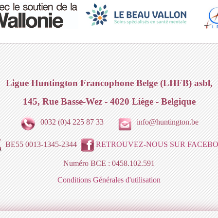
Ligue Huntington Francophone Belge (LHFB) asbl,
145, Rue Basse-Wez - 4020 Liège - Belgique
0032 (0)4 225 87 33
info@huntington.be
BE55 0013-1345-2344
RETROUVEZ-NOUS SUR FACEB
Numéro BCE : 0458.102.591
Conditions Générales d'utilisation