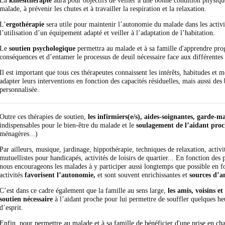
La
kinésithérapie
aura pour objectifs de veiller à une bonne condition physiqu
malade, à prévenir les chutes et à travailler la respiration et la relaxation.
L’
ergothérapie
sera utile pour maintenir l’autonomie du malade dans les activi
l’utilisation d’un équipement adapté et veiller à l’adaptation de l’habitation.
Le
soutien psychologique
permettra au malade et à sa famille d'apprendre prog
conséquences et d’entamer le processus de deuil nécessaire face aux différentes
Il est important que tous ces thérapeutes connaissent les intérêts, habitudes et
adapter leurs interventions en fonction des capacités résiduelles, mais aussi de
personnalisée.
Outre ces thérapies de soutien,
les infirmiers(e/s), aides-soignantes, garde-ma
indispensables pour le bien-être du malade et le
soulagement de l’aidant pro
ménagères...)
Par ailleurs, musique, jardinage, hippothérapie, techniques de relaxation, activi
mutuellistes pour handicapés, activités de loisirs de quartier... En fonction des 
nous encourageons les malades à y participer aussi longtemps que possible en fo
activités
favorisent l’autonomie,
et sont souvent enrichissantes et
sources d’a
C’est dans ce cadre également que la famille au sens large,
les amis, voisins et
soutien nécessaire
à l’aidant proche pour lui permettre de souffler quelques heu
d’esprit.
Enfin, pour permettre au malade et à sa famille de bénéficier d'une prise en char