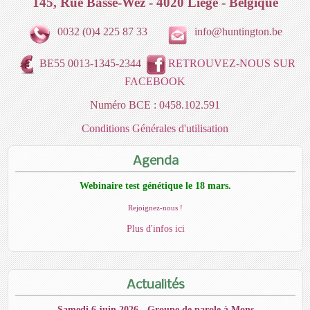
145, Rue Basse-Wez - 4020 Liège - Belgique
0032 (0)4 225 87 33
info@huntington.be
BE55 0013-1345-2344
RETROUVEZ-NOUS SUR
FACEBOOK
Numéro BCE : 0458.102.591
Conditions Générales d'utilisation
Agenda
Webinaire test génétique le 18 mars.
Rejoignez-nous !
Plus d'infos ici
Actualités
Samedi 6 juin 2026 - Groupe de parole à Mons